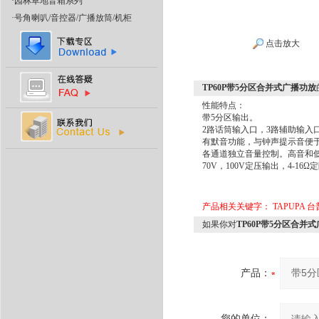
·
园林草地音箱系列
·
号角喇叭/音控器/广播放筒/机柜
点击放大
TP60P带5分区合并式广播功放
性能特点：
带5分区输出。
2路话筒输入口，3路辅助输入
有默音功能，与钟声提示音便
各通道独立音量控制。高音和
70V，100V定压输出，4-1
产品相关关键字：
TAPUPA
如果你对
TP60P带5分区合并
产品：
您的单位：